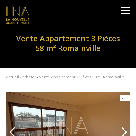
Vente Appartement 3 Pièces
58 m² Romainville
Accueil
›
Acheter
›
Vente Appartement 3 Pièces 58 m² Romainville
2
/
8