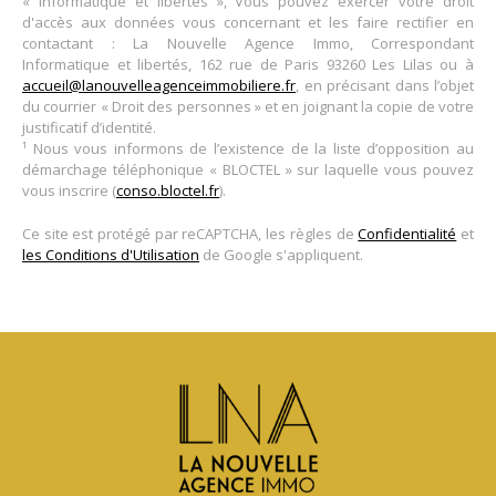
« informatique et libertés », Vous pouvez exercer votre droit
d'accès aux données vous concernant et les faire rectifier en
contactant : La Nouvelle Agence Immo, Correspondant
Informatique et libertés, 162 rue de Paris 93260 Les Lilas ou à
accueil@lanouvelleagenceimmobiliere.fr
, en précisant dans l’objet
du courrier « Droit des personnes » et en joignant la copie de votre
justificatif d’identité.
¹ Nous vous informons de l’existence de la liste d’opposition au
démarchage téléphonique « BLOCTEL » sur laquelle vous pouvez
vous inscrire (
conso.bloctel.fr
).
Ce site est protégé par reCAPTCHA, les règles de
Confidentialité
et
les Conditions d'Utilisation
de Google s'appliquent.